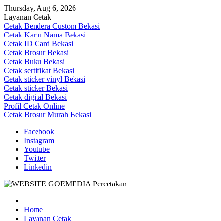
Skip
Thursday, Aug 6, 2026
to
Layanan Cetak
content
Cetak Bendera Custom Bekasi
Cetak Kartu Nama Bekasi
Cetak ID Card Bekasi
Cetak Brosur Bekasi
Cetak Buku Bekasi
Cetak sertifikat Bekasi
Cetak sticker vinyl Bekasi
Cetak sticker Bekasi
Cetak digital Bekasi
Profil Cetak Online
Cetak Brosur Murah Bekasi
Facebook
Instagram
Youtube
Twitter
Linkedin
Goe Media Percetakan | 0822-4439-5599 (Call/WA)
0822-4439-5599 (Call/WA) Percetakan jasa cetak banner buku yasin 
Home
Layanan Cetak