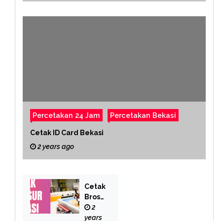
Percetakan 24 Jam
Percetakan Bekasi
Cetak ID Card Bekasi
2 years ago
Cetak
Brosu
r
2
Bekas
years