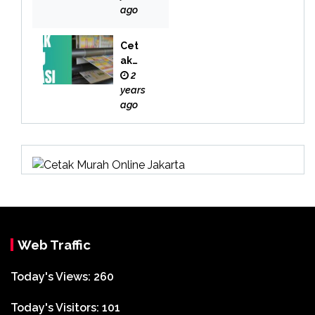
i
ago
Cet
ak
Buk
2
u
years
Bek
ago
asi
Web Traffic
Today's Views:
260
Today's Visitors:
101