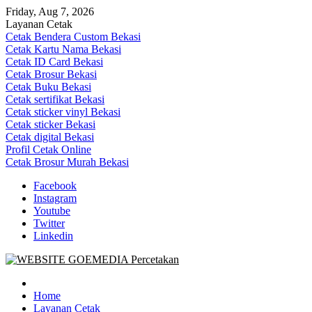
Skip
Friday, Aug 7, 2026
to
Layanan Cetak
content
Cetak Bendera Custom Bekasi
Cetak Kartu Nama Bekasi
Cetak ID Card Bekasi
Cetak Brosur Bekasi
Cetak Buku Bekasi
Cetak sertifikat Bekasi
Cetak sticker vinyl Bekasi
Cetak sticker Bekasi
Cetak digital Bekasi
Profil Cetak Online
Cetak Brosur Murah Bekasi
Facebook
Instagram
Youtube
Twitter
Linkedin
Goe Media Percetakan | 0822-4439-5599 (Call/WA)
0822-4439-5599 (Call/WA) Percetakan jasa cetak banner buku yasin 
Home
Layanan Cetak