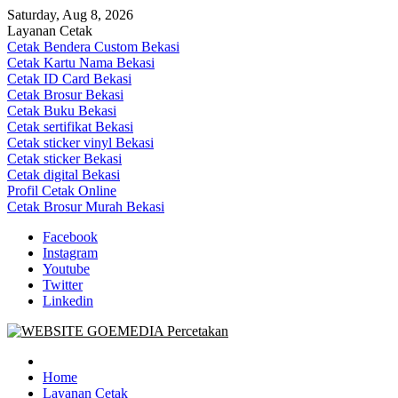
Skip
Saturday, Aug 8, 2026
to
Layanan Cetak
content
Cetak Bendera Custom Bekasi
Cetak Kartu Nama Bekasi
Cetak ID Card Bekasi
Cetak Brosur Bekasi
Cetak Buku Bekasi
Cetak sertifikat Bekasi
Cetak sticker vinyl Bekasi
Cetak sticker Bekasi
Cetak digital Bekasi
Profil Cetak Online
Cetak Brosur Murah Bekasi
Facebook
Instagram
Youtube
Twitter
Linkedin
Goe Media Percetakan | 0822-4439-5599 (Call/WA)
0822-4439-5599 (Call/WA) Percetakan jasa cetak banner buku yasin
invoice kartu nama label map nota spanduk stiker undangan
Home
pernikahan murah online 24 jam
Layanan Cetak