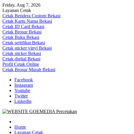
Skip
Friday, Aug 7, 2026
to
Layanan Cetak
content
Cetak Bendera Custom Bekasi
Cetak Kartu Nama Bekasi
Cetak ID Card Bekasi
Cetak Brosur Bekasi
Cetak Buku Bekasi
Cetak sertifikat Bekasi
Cetak sticker vinyl Bekasi
Cetak sticker Bekasi
Cetak digital Bekasi
Profil Cetak Online
Cetak Brosur Murah Bekasi
Facebook
Instagram
Youtube
Twitter
Linkedin
Goe Media Percetakan | 0822-4439-5599 (Call/WA)
0822-4439-5599 (Call/WA) Percetakan jasa cetak banner buku yasin
invoice kartu nama label map nota spanduk stiker undangan
Home
pernikahan murah online 24 jam
Layanan Cetak