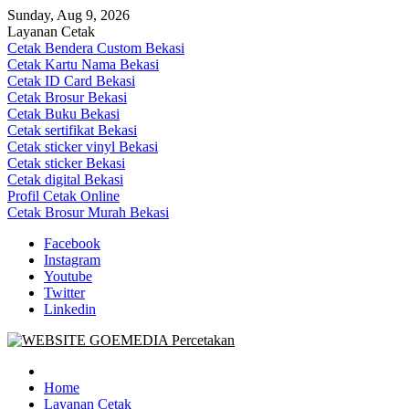
Skip
Sunday, Aug 9, 2026
to
Layanan Cetak
content
Cetak Bendera Custom Bekasi
Cetak Kartu Nama Bekasi
Cetak ID Card Bekasi
Cetak Brosur Bekasi
Cetak Buku Bekasi
Cetak sertifikat Bekasi
Cetak sticker vinyl Bekasi
Cetak sticker Bekasi
Cetak digital Bekasi
Profil Cetak Online
Cetak Brosur Murah Bekasi
Facebook
Instagram
Youtube
Twitter
Linkedin
Goe Media Percetakan | 0822-4439-5599 (Call/WA)
0822-4439-5599 (Call/WA) Percetakan jasa cetak banner buku yasin
invoice kartu nama label map nota spanduk stiker undangan
Home
pernikahan murah online 24 jam
Layanan Cetak