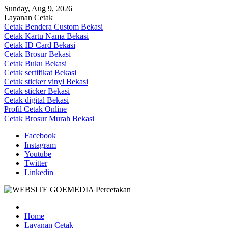
Skip
Sunday, Aug 9, 2026
to
Layanan Cetak
content
Cetak Bendera Custom Bekasi
Cetak Kartu Nama Bekasi
Cetak ID Card Bekasi
Cetak Brosur Bekasi
Cetak Buku Bekasi
Cetak sertifikat Bekasi
Cetak sticker vinyl Bekasi
Cetak sticker Bekasi
Cetak digital Bekasi
Profil Cetak Online
Cetak Brosur Murah Bekasi
Facebook
Instagram
Youtube
Twitter
Linkedin
Goe Media Percetakan | 0822-4439-5599 (Call/WA)
0822-4439-5599 (Call/WA) Percetakan jasa cetak banner buku yasin
invoice kartu nama label map nota spanduk stiker undangan
Home
pernikahan murah online 24 jam
Layanan Cetak