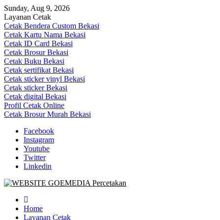
Skip
Sunday, Aug 9, 2026
to
Layanan Cetak
content
Cetak Bendera Custom Bekasi
Cetak Kartu Nama Bekasi
Cetak ID Card Bekasi
Cetak Brosur Bekasi
Cetak Buku Bekasi
Cetak sertifikat Bekasi
Cetak sticker vinyl Bekasi
Cetak sticker Bekasi
Cetak digital Bekasi
Profil Cetak Online
Cetak Brosur Murah Bekasi
Facebook
Instagram
Youtube
Twitter
Linkedin
Goe Media Percetakan | 0822-4439-5599 (Call/WA)
0822-4439-5599 (Call/WA) Percetakan jasa cetak banner buku yasin
invoice kartu nama label map nota spanduk stiker undangan
Home
pernikahan murah online 24 jam
Layanan Cetak