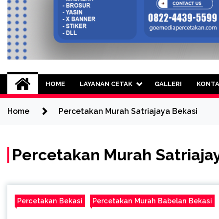
Goe Media Percetak
0822-4439-5599 (Call/WA) Percetakan 
HOME
LAYANAN CETAK
GALLERI
KONT
Home
Percetakan Murah Satriajaya Bekasi
Percetakan Murah Satriaja
Percetakan Bekasi
Percetakan Murah Babelan Bekasi