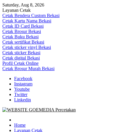
Skip
Saturday, Aug 8, 2026
to
Layanan Cetak
content
Cetak Bendera Custom Bekasi
Cetak Kartu Nama Bekasi
Cetak ID Card Bekasi
Cetak Brosur Bekasi
Cetak Buku Bekasi
Cetak sertifikat Bekasi
Cetak sticker vinyl Bekasi
Cetak sticker Bekasi
Cetak digital Bekasi
Profil Cetak Online
Cetak Brosur Murah Bekasi
Facebook
Instagram
Youtube
Twitter
Linkedin
Goe Media Percetakan | 0822-4439-5599 (Call/WA)
0822-4439-5599 (Call/WA) Percetakan jasa cetak banner buku yasin 
Home
Layanan Cetak