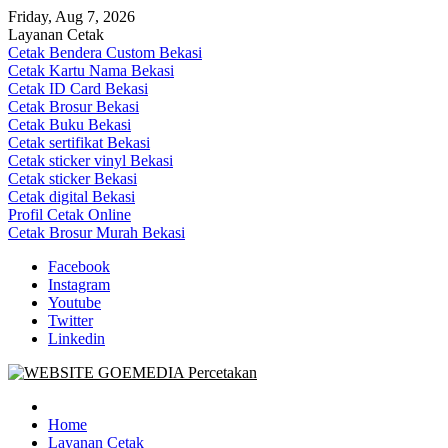
Skip
Friday, Aug 7, 2026
to
Layanan Cetak
content
Cetak Bendera Custom Bekasi
Cetak Kartu Nama Bekasi
Cetak ID Card Bekasi
Cetak Brosur Bekasi
Cetak Buku Bekasi
Cetak sertifikat Bekasi
Cetak sticker vinyl Bekasi
Cetak sticker Bekasi
Cetak digital Bekasi
Profil Cetak Online
Cetak Brosur Murah Bekasi
Facebook
Instagram
Youtube
Twitter
Linkedin
Goe Media Percetakan | 0822-4439-5599 (Call/WA)
0822-4439-5599 (Call/WA) Percetakan jasa cetak banner buku yasin
invoice kartu nama label map nota spanduk stiker undangan
Home
pernikahan murah online 24 jam
Layanan Cetak