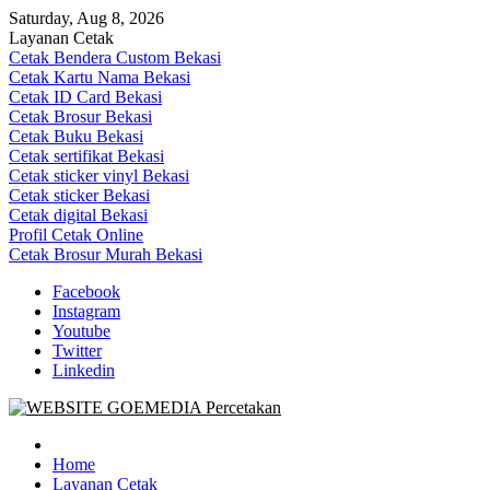
Skip
Saturday, Aug 8, 2026
to
Layanan Cetak
content
Cetak Bendera Custom Bekasi
Cetak Kartu Nama Bekasi
Cetak ID Card Bekasi
Cetak Brosur Bekasi
Cetak Buku Bekasi
Cetak sertifikat Bekasi
Cetak sticker vinyl Bekasi
Cetak sticker Bekasi
Cetak digital Bekasi
Profil Cetak Online
Cetak Brosur Murah Bekasi
Facebook
Instagram
Youtube
Twitter
Linkedin
Goe Media Percetakan | 0822-4439-5599 (Call/WA)
0822-4439-5599 (Call/WA) Percetakan jasa cetak banner buku yasin
invoice kartu nama label map nota spanduk stiker undangan
Home
pernikahan murah online 24 jam
Layanan Cetak