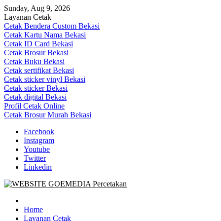
Skip
Sunday, Aug 9, 2026
to
Layanan Cetak
content
Cetak Bendera Custom Bekasi
Cetak Kartu Nama Bekasi
Cetak ID Card Bekasi
Cetak Brosur Bekasi
Cetak Buku Bekasi
Cetak sertifikat Bekasi
Cetak sticker vinyl Bekasi
Cetak sticker Bekasi
Cetak digital Bekasi
Profil Cetak Online
Cetak Brosur Murah Bekasi
Facebook
Instagram
Youtube
Twitter
Linkedin
Goe Media Percetakan | 0822-4439-5599 (Call/WA)
0822-4439-5599 (Call/WA) Percetakan jasa cetak banner buku yasin
invoice kartu nama label map nota spanduk stiker undangan
Home
pernikahan murah online 24 jam
Layanan Cetak