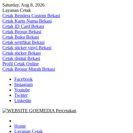
Skip
Saturday, Aug 8, 2026
to
Layanan Cetak
content
Cetak Bendera Custom Bekasi
Cetak Kartu Nama Bekasi
Cetak ID Card Bekasi
Cetak Brosur Bekasi
Cetak Buku Bekasi
Cetak sertifikat Bekasi
Cetak sticker vinyl Bekasi
Cetak sticker Bekasi
Cetak digital Bekasi
Profil Cetak Online
Cetak Brosur Murah Bekasi
Facebook
Instagram
Youtube
Twitter
Linkedin
Goe Media Percetakan | 0822-4439-5599 (Call/WA)
0822-4439-5599 (Call/WA) Percetakan jasa cetak banner buku yasin
invoice kartu nama label map nota spanduk stiker undangan
Home
pernikahan murah online 24 jam
Layanan Cetak