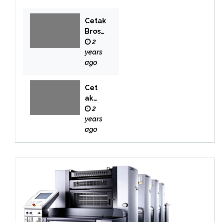
Cetak
Brosu
r
2
Bekas
years
i
ago
Cet
ak
Buk
2
u
years
Bek
ago
asi