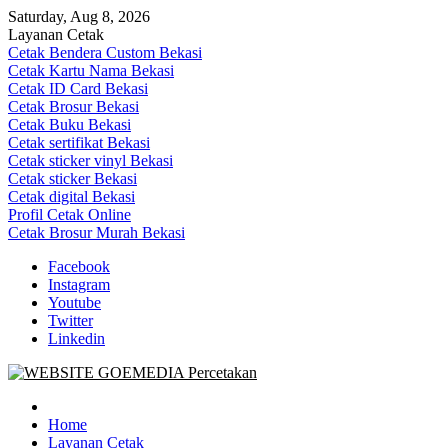
Skip
Saturday, Aug 8, 2026
to
Layanan Cetak
content
Cetak Bendera Custom Bekasi
Cetak Kartu Nama Bekasi
Cetak ID Card Bekasi
Cetak Brosur Bekasi
Cetak Buku Bekasi
Cetak sertifikat Bekasi
Cetak sticker vinyl Bekasi
Cetak sticker Bekasi
Cetak digital Bekasi
Profil Cetak Online
Cetak Brosur Murah Bekasi
Facebook
Instagram
Youtube
Twitter
Linkedin
Goe Media Percetakan | 0822-4439-5599 (Call/WA)
0822-4439-5599 (Call/WA) Percetakan jasa cetak banner buku yasin
invoice kartu nama label map nota spanduk stiker undangan
Home
pernikahan murah online 24 jam
Layanan Cetak