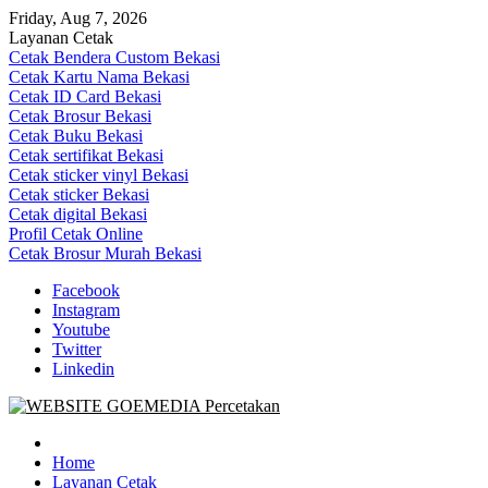
Skip
Friday, Aug 7, 2026
to
Layanan Cetak
content
Cetak Bendera Custom Bekasi
Cetak Kartu Nama Bekasi
Cetak ID Card Bekasi
Cetak Brosur Bekasi
Cetak Buku Bekasi
Cetak sertifikat Bekasi
Cetak sticker vinyl Bekasi
Cetak sticker Bekasi
Cetak digital Bekasi
Profil Cetak Online
Cetak Brosur Murah Bekasi
Facebook
Instagram
Youtube
Twitter
Linkedin
Goe Media Percetakan | 0822-4439-5599 (Call/WA)
0822-4439-5599 (Call/WA) Percetakan jasa cetak banner buku yasin
invoice kartu nama label map nota spanduk stiker undangan
Home
pernikahan murah online 24 jam
Layanan Cetak