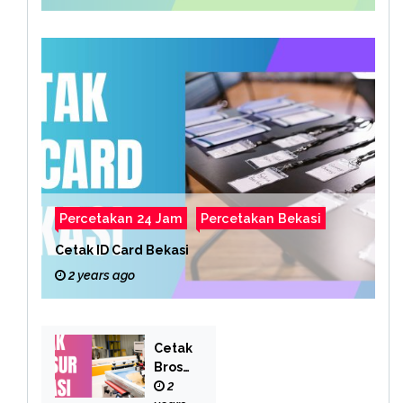
Percetakan 24 Jam
Percetakan Bekasi
Cetak ID Card Bekasi
2 years ago
Cetak
Brosu
r
2