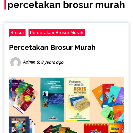
(Call/WA)
percetakan brosur murah
Brosur
Percetakan Brosur Murah
Percetakan Brosur Murah
Admin
8 years ago