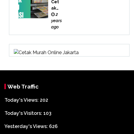
Cet
ak
Buk
2
u
years
Bek
ago
asi
Web Traffic
Today's Views:
202
Today's Visitors:
103
Yesterday's Views:
626