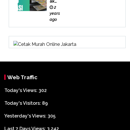
ak
Buk
2
u
years
Bek
ago
asi
Web Traffic
Today's Views:
302
Today's Visitors:
89
Yesterday's Views:
305
Last 7 Days Views:
3,242