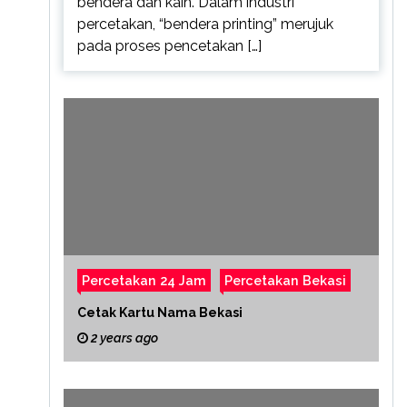
bendera dan kain. Dalam industri
percetakan, “bendera printing” merujuk
pada proses pencetakan […]
Percetakan 24 Jam
Percetakan Bekasi
Cetak Kartu Nama Bekasi
2 years ago