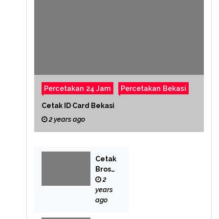
Percetakan 24 Jam
Percetakan Bekasi
Cetak ID Card Bekasi
2 years ago
Cetak
Brosu
r
2
Bekas
years
i
ago