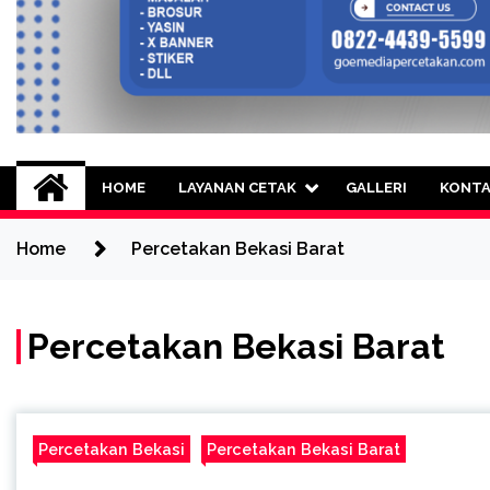
Goe Media Percetak
0822-4439-5599 (Call/WA) Percetakan 
HOME
LAYANAN CETAK
GALLERI
KONT
Home
Percetakan Bekasi Barat
Percetakan Bekasi Barat
Percetakan Bekasi
Percetakan Bekasi Barat