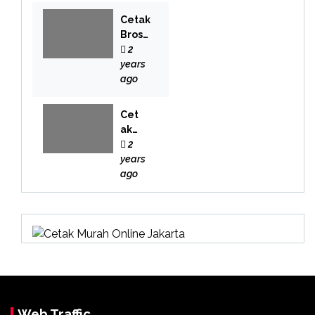
Cetak
Brosu
r
2
Bekas
years
i
ago
Cet
ak
Buk
2
u
years
Bek
ago
asi
Web Traffic