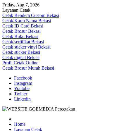
Skip
Friday, Aug 7, 2026
to
Layanan Cetak
content
Cetak Bendera Custom Bekasi
Cetak Kartu Nama Bekasi
Cetak ID Card Bekasi
Cetak Brosur Bekasi
Cetak Buku Bekasi
Cetak sertifikat Bekasi
Cetak sticker vinyl Bekasi
Cetak sticker Bekasi
Cetak digital Bekasi
Profil Cetak Online
Cetak Brosur Murah Bekasi
Facebook
Instagram
Youtube
Twitter
Linkedin
Goe Media Percetakan | 0822-4439-5599 (Call/WA)
0822-4439-5599 (Call/WA) Percetakan jasa cetak banner buku yasin
invoice kartu nama label map nota spanduk stiker undangan
Home
pernikahan murah online 24 jam
Layanan Cetak