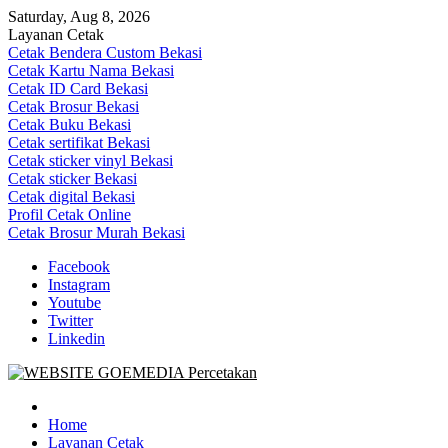
Skip
Saturday, Aug 8, 2026
to
Layanan Cetak
content
Cetak Bendera Custom Bekasi
Cetak Kartu Nama Bekasi
Cetak ID Card Bekasi
Cetak Brosur Bekasi
Cetak Buku Bekasi
Cetak sertifikat Bekasi
Cetak sticker vinyl Bekasi
Cetak sticker Bekasi
Cetak digital Bekasi
Profil Cetak Online
Cetak Brosur Murah Bekasi
Facebook
Instagram
Youtube
Twitter
Linkedin
Goe Media Percetakan | 0822-4439-5599 (Call/WA)
0822-4439-5599 (Call/WA) Percetakan jasa cetak banner buku yasin 
Home
Layanan Cetak