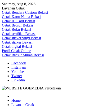
Skip
Saturday, Aug 8, 2026
to
Layanan Cetak
content
Cetak Bendera Custom Bekasi
Cetak Kartu Nama Bekasi
Cetak ID Card Bekasi
Cetak Brosur Bekasi
Cetak Buku Bekasi
Cetak sertifikat Bekasi
Cetak sticker vinyl Bekasi
Cetak sticker Bekasi
Cetak digital Bekasi
Profil Cetak Online
Cetak Brosur Murah Bekasi
Facebook
Instagram
Youtube
Twitter
Linkedin
Goe Media Percetakan | 0822-4439-5599 (Call/WA)
0822-4439-5599 (Call/WA) Percetakan jasa cetak banner buku yasin 
Home
Layanan Cetak