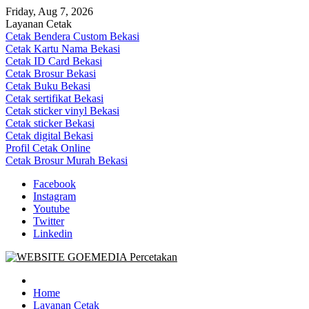
Skip
Friday, Aug 7, 2026
to
Layanan Cetak
content
Cetak Bendera Custom Bekasi
Cetak Kartu Nama Bekasi
Cetak ID Card Bekasi
Cetak Brosur Bekasi
Cetak Buku Bekasi
Cetak sertifikat Bekasi
Cetak sticker vinyl Bekasi
Cetak sticker Bekasi
Cetak digital Bekasi
Profil Cetak Online
Cetak Brosur Murah Bekasi
Facebook
Instagram
Youtube
Twitter
Linkedin
Goe Media Percetakan | 0822-4439-5599 (Call/WA)
0822-4439-5599 (Call/WA) Percetakan jasa cetak banner buku yasin 
Home
Layanan Cetak