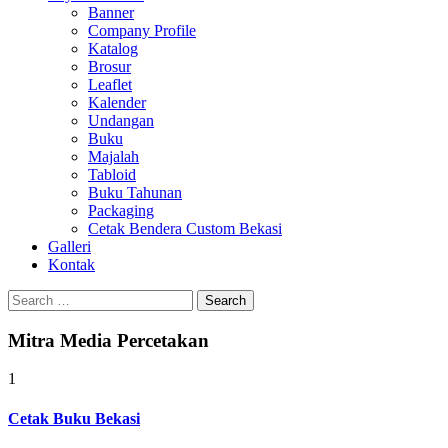
Banner
Company Profile
Katalog
Brosur
Leaflet
Kalender
Undangan
Buku
Majalah
Tabloid
Buku Tahunan
Packaging
Cetak Bendera Custom Bekasi
Galleri
Kontak
Search
for:
Mitra Media Percetakan
1
Cetak Buku Bekasi