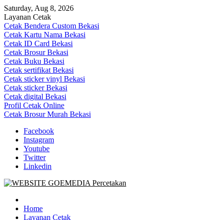
Skip
Saturday, Aug 8, 2026
to
Layanan Cetak
content
Cetak Bendera Custom Bekasi
Cetak Kartu Nama Bekasi
Cetak ID Card Bekasi
Cetak Brosur Bekasi
Cetak Buku Bekasi
Cetak sertifikat Bekasi
Cetak sticker vinyl Bekasi
Cetak sticker Bekasi
Cetak digital Bekasi
Profil Cetak Online
Cetak Brosur Murah Bekasi
Facebook
Instagram
Youtube
Twitter
Linkedin
Goe Media Percetakan | 0822-4439-5599 (Call/WA)
0822-4439-5599 (Call/WA) Percetakan jasa cetak banner buku yasin
invoice kartu nama label map nota spanduk stiker undangan
Home
pernikahan murah online 24 jam
Layanan Cetak