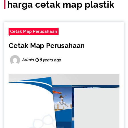
(Call/WA)
harga cetak map plastik
Cetak Map Perusahaan
Cetak Map Perusahaan
Admin
8 years ago