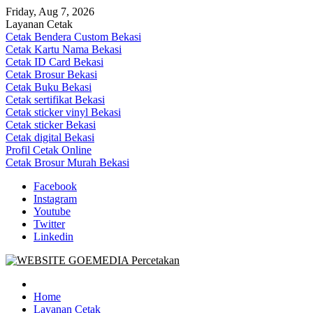
Skip
Friday, Aug 7, 2026
to
Layanan Cetak
content
Cetak Bendera Custom Bekasi
Cetak Kartu Nama Bekasi
Cetak ID Card Bekasi
Cetak Brosur Bekasi
Cetak Buku Bekasi
Cetak sertifikat Bekasi
Cetak sticker vinyl Bekasi
Cetak sticker Bekasi
Cetak digital Bekasi
Profil Cetak Online
Cetak Brosur Murah Bekasi
Facebook
Instagram
Youtube
Twitter
Linkedin
Goe Media Percetakan | 0822-4439-5599 (Call/WA)
0822-4439-5599 (Call/WA) Percetakan jasa cetak banner buku yasin
invoice kartu nama label map nota spanduk stiker undangan
Home
pernikahan murah online 24 jam
Layanan Cetak