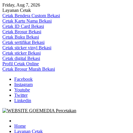
Skip
Friday, Aug 7, 2026
to
Layanan Cetak
content
Cetak Bendera Custom Bekasi
Cetak Kartu Nama Bekasi
Cetak ID Card Bekasi
Cetak Brosur Bekasi
Cetak Buku Bekasi
Cetak sertifikat Bekasi
Cetak sticker vinyl Bekasi
Cetak sticker Bekasi
Cetak digital Bekasi
Profil Cetak Online
Cetak Brosur Murah Bekasi
Facebook
Instagram
Youtube
Twitter
Linkedin
Goe Media Percetakan | 0822-4439-5599 (Call/WA)
0822-4439-5599 (Call/WA) Percetakan jasa cetak banner buku yasin
invoice kartu nama label map nota spanduk stiker undangan
Home
pernikahan murah online 24 jam
Layanan Cetak