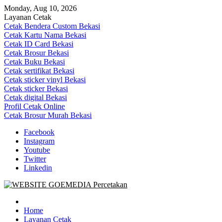
Skip
Monday, Aug 10, 2026
to
Layanan Cetak
content
Cetak Bendera Custom Bekasi
Cetak Kartu Nama Bekasi
Cetak ID Card Bekasi
Cetak Brosur Bekasi
Cetak Buku Bekasi
Cetak sertifikat Bekasi
Cetak sticker vinyl Bekasi
Cetak sticker Bekasi
Cetak digital Bekasi
Profil Cetak Online
Cetak Brosur Murah Bekasi
Facebook
Instagram
Youtube
Twitter
Linkedin
Goe Media Percetakan | 0822-4439-5599 (Call/WA)
0822-4439-5599 (Call/WA) Percetakan jasa cetak banner buku yasin
invoice kartu nama label map nota spanduk stiker undangan
Home
pernikahan murah online 24 jam
Layanan Cetak