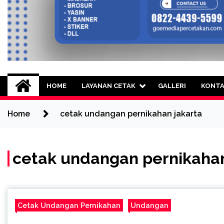
Goe Media Percetak
0822-4439-5599 (Call/WA) Percetakan 
HOME
LAYANAN CETAK
GALLERI
KONT
Home
cetak undangan pernikahan jakarta
cetak undangan pernikahan
Cetak Undangan Pernikahan
Undangan