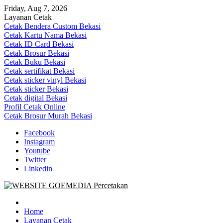
Skip
Friday, Aug 7, 2026
to
Layanan Cetak
content
Cetak Bendera Custom Bekasi
Cetak Kartu Nama Bekasi
Cetak ID Card Bekasi
Cetak Brosur Bekasi
Cetak Buku Bekasi
Cetak sertifikat Bekasi
Cetak sticker vinyl Bekasi
Cetak sticker Bekasi
Cetak digital Bekasi
Profil Cetak Online
Cetak Brosur Murah Bekasi
Facebook
Instagram
Youtube
Twitter
Linkedin
Goe Media Percetakan | 0822-4439-5599 (Call/WA)
0822-4439-5599 (Call/WA) Percetakan jasa cetak banner buku yasin 
Home
Layanan Cetak