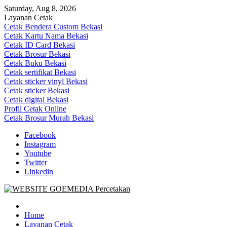
Skip
Saturday, Aug 8, 2026
to
Layanan Cetak
content
Cetak Bendera Custom Bekasi
Cetak Kartu Nama Bekasi
Cetak ID Card Bekasi
Cetak Brosur Bekasi
Cetak Buku Bekasi
Cetak sertifikat Bekasi
Cetak sticker vinyl Bekasi
Cetak sticker Bekasi
Cetak digital Bekasi
Profil Cetak Online
Cetak Brosur Murah Bekasi
Facebook
Instagram
Youtube
Twitter
Linkedin
Goe Media Percetakan | 0822-4439-5599 (Call/WA)
0822-4439-5599 (Call/WA) Percetakan jasa cetak banner buku yasin 
Home
Layanan Cetak