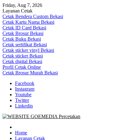
Skip
Friday, Aug 7, 2026
to
Layanan Cetak
content
Cetak Bendera Custom Bekasi
Cetak Kartu Nama Bekasi
Cetak ID Card Bekasi
Cetak Brosur Bekasi
Cetak Buku Bekasi
Cetak sertifikat Bekasi
Cetak sticker vinyl Bekasi
Cetak sticker Bekasi
Cetak digital Bekasi
Profil Cetak Online
Cetak Brosur Murah Bekasi
Facebook
Instagram
Youtube
Twitter
Linkedin
Goe Media Percetakan | 0822-4439-5599 (Call/WA)
0822-4439-5599 (Call/WA) Percetakan jasa cetak banner buku yasin
invoice kartu nama label map nota spanduk stiker undangan
Home
pernikahan murah online 24 jam
Layanan Cetak