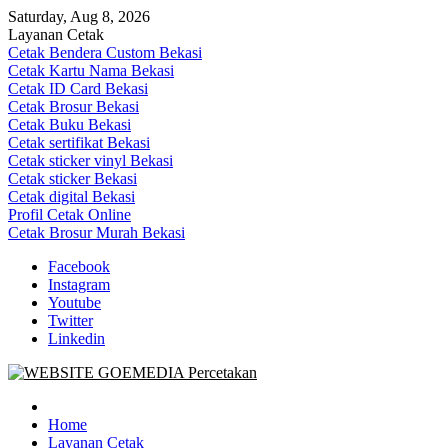
Skip
Saturday, Aug 8, 2026
to
Layanan Cetak
content
Cetak Bendera Custom Bekasi
Cetak Kartu Nama Bekasi
Cetak ID Card Bekasi
Cetak Brosur Bekasi
Cetak Buku Bekasi
Cetak sertifikat Bekasi
Cetak sticker vinyl Bekasi
Cetak sticker Bekasi
Cetak digital Bekasi
Profil Cetak Online
Cetak Brosur Murah Bekasi
Facebook
Instagram
Youtube
Twitter
Linkedin
Goe Media Percetakan | 0822-4439-5599 (Call/WA)
0822-4439-5599 (Call/WA) Percetakan jasa cetak banner buku yasin 
Home
Layanan Cetak