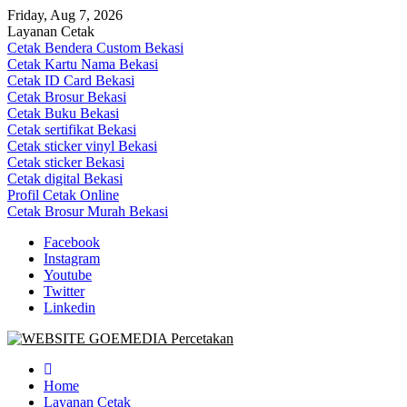
Skip
Friday, Aug 7, 2026
to
Layanan Cetak
content
Cetak Bendera Custom Bekasi
Cetak Kartu Nama Bekasi
Cetak ID Card Bekasi
Cetak Brosur Bekasi
Cetak Buku Bekasi
Cetak sertifikat Bekasi
Cetak sticker vinyl Bekasi
Cetak sticker Bekasi
Cetak digital Bekasi
Profil Cetak Online
Cetak Brosur Murah Bekasi
Facebook
Instagram
Youtube
Twitter
Linkedin
Goe Media Percetakan | 0822-4439-5599 (Call/WA)
0822-4439-5599 (Call/WA) Percetakan jasa cetak banner buku yasin 
Home
Layanan Cetak