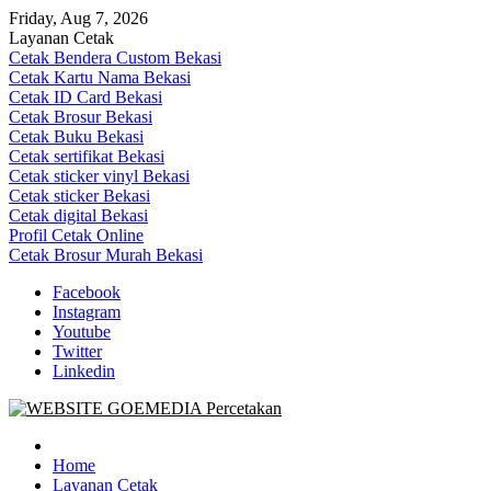
Skip
Friday, Aug 7, 2026
to
Layanan Cetak
content
Cetak Bendera Custom Bekasi
Cetak Kartu Nama Bekasi
Cetak ID Card Bekasi
Cetak Brosur Bekasi
Cetak Buku Bekasi
Cetak sertifikat Bekasi
Cetak sticker vinyl Bekasi
Cetak sticker Bekasi
Cetak digital Bekasi
Profil Cetak Online
Cetak Brosur Murah Bekasi
Facebook
Instagram
Youtube
Twitter
Linkedin
Goe Media Percetakan | 0822-4439-5599 (Call/WA)
0822-4439-5599 (Call/WA) Percetakan jasa cetak banner buku yasin
invoice kartu nama label map nota spanduk stiker undangan
Home
pernikahan murah online 24 jam
Layanan Cetak