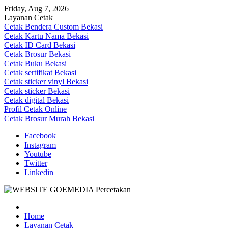
Skip
Friday, Aug 7, 2026
to
Layanan Cetak
content
Cetak Bendera Custom Bekasi
Cetak Kartu Nama Bekasi
Cetak ID Card Bekasi
Cetak Brosur Bekasi
Cetak Buku Bekasi
Cetak sertifikat Bekasi
Cetak sticker vinyl Bekasi
Cetak sticker Bekasi
Cetak digital Bekasi
Profil Cetak Online
Cetak Brosur Murah Bekasi
Facebook
Instagram
Youtube
Twitter
Linkedin
Goe Media Percetakan | 0822-4439-5599 (Call/WA)
0822-4439-5599 (Call/WA) Percetakan jasa cetak banner buku yasin
invoice kartu nama label map nota spanduk stiker undangan
Home
pernikahan murah online 24 jam
Layanan Cetak