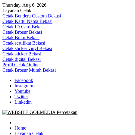
Skip
Thursday, Aug 6, 2026
to
Layanan Cetak
content
Cetak Bendera Custom Bekasi
Cetak Kartu Nama Bekasi
Cetak ID Card Bekasi
Cetak Brosur Bekasi
Cetak Buku Bekasi
Cetak sertifikat Bekasi
Cetak sticker vinyl Bekasi
Cetak sticker Bekasi
Cetak digital Bekasi
Profil Cetak Online
Cetak Brosur Murah Bekasi
Facebook
Instagram
Youtube
Twitter
Linkedin
Goe Media Percetakan | 0822-4439-5599 (Call/WA)
0822-4439-5599 (Call/WA) Percetakan jasa cetak banner buku yasin
invoice kartu nama label map nota spanduk stiker undangan
Home
pernikahan murah online 24 jam
Layanan Cetak