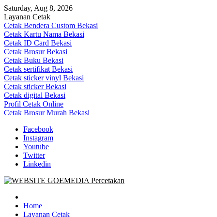
Skip
Saturday, Aug 8, 2026
to
Layanan Cetak
content
Cetak Bendera Custom Bekasi
Cetak Kartu Nama Bekasi
Cetak ID Card Bekasi
Cetak Brosur Bekasi
Cetak Buku Bekasi
Cetak sertifikat Bekasi
Cetak sticker vinyl Bekasi
Cetak sticker Bekasi
Cetak digital Bekasi
Profil Cetak Online
Cetak Brosur Murah Bekasi
Facebook
Instagram
Youtube
Twitter
Linkedin
Goe Media Percetakan | 0822-4439-5599 (Call/WA)
0822-4439-5599 (Call/WA) Percetakan jasa cetak banner buku yasin
invoice kartu nama label map nota spanduk stiker undangan
Home
pernikahan murah online 24 jam
Layanan Cetak