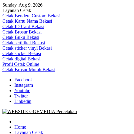
Skip
Sunday, Aug 9, 2026
to
Layanan Cetak
content
Cetak Bendera Custom Bekasi
Cetak Kartu Nama Bekasi
Cetak ID Card Bekasi
Cetak Brosur Bekasi
Cetak Buku Bekasi
Cetak sertifikat Bekasi
Cetak sticker vinyl Bekasi
Cetak sticker Bekasi
Cetak digital Bekasi
Profil Cetak Online
Cetak Brosur Murah Bekasi
Facebook
Instagram
Youtube
Twitter
Linkedin
Goe Media Percetakan | 0822-4439-5599 (Call/WA)
0822-4439-5599 (Call/WA) Percetakan jasa cetak banner buku yasin 
Home
Layanan Cetak