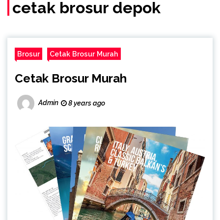
(Call/WA)
cetak brosur depok
Brosur
Cetak Brosur Murah
Cetak Brosur Murah
Admin
8 years ago