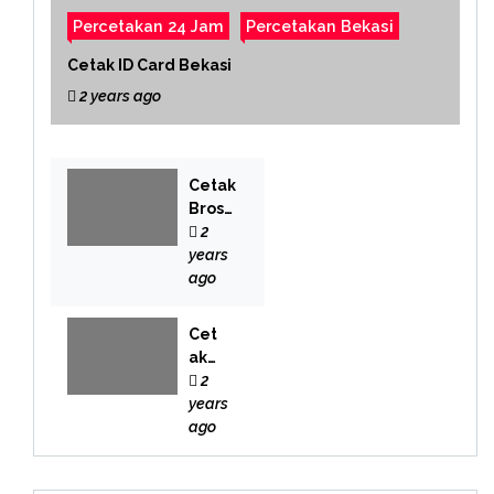
Percetakan 24 Jam
Percetakan Bekasi
Cetak ID Card Bekasi
2 years ago
Cetak
Brosu
r
2
Bekas
years
i
ago
Cet
ak
Buk
2
u
years
Bek
ago
asi