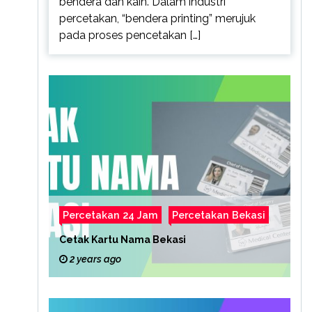
bendera dan kain. Dalam industri
percetakan, “bendera printing” merujuk
pada proses pencetakan […]
Percetakan 24 Jam
Percetakan Bekasi
Cetak Kartu Nama Bekasi
2 years ago