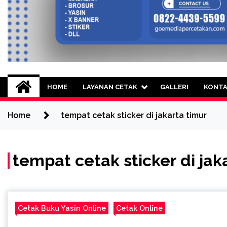
Goe Media Percetak
0822-4439-5599 (Call/WA) Percetakan 
HOME
LAYANAN CETAK
GALLERI
KONT
Home
tempat cetak sticker di jakarta timur
tempat cetak sticker di jak
Cetak Buku Yasin Online
Cetak Online