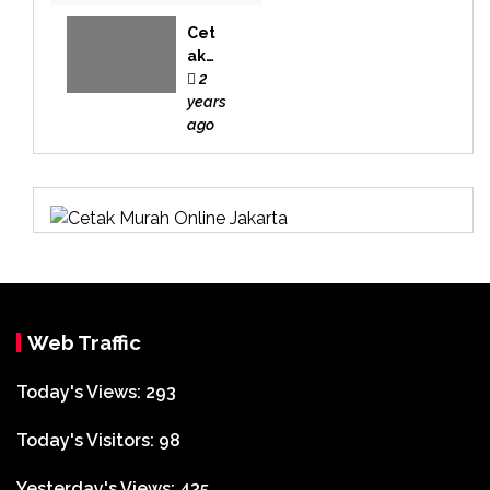
Cet
ak
Buk
2
u
years
Bek
ago
asi
Web Traffic
Today's Views:
293
Today's Visitors:
98
Yesterday's Views:
435