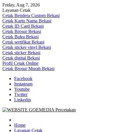
Skip
Friday, Aug 7, 2026
to
Layanan Cetak
content
Cetak Bendera Custom Bekasi
Cetak Kartu Nama Bekasi
Cetak ID Card Bekasi
Cetak Brosur Bekasi
Cetak Buku Bekasi
Cetak sertifikat Bekasi
Cetak sticker vinyl Bekasi
Cetak sticker Bekasi
Cetak digital Bekasi
Profil Cetak Online
Cetak Brosur Murah Bekasi
Facebook
Instagram
Youtube
Twitter
Linkedin
Goe Media Percetakan | 0822-4439-5599 (Call/WA)
0822-4439-5599 (Call/WA) Percetakan jasa cetak banner buku yasin
invoice kartu nama label map nota spanduk stiker undangan
Home
pernikahan murah online 24 jam
Layanan Cetak