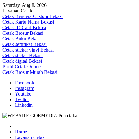
Skip
Saturday, Aug 8, 2026
to
Layanan Cetak
content
Cetak Bendera Custom Bekasi
Cetak Kartu Nama Bekasi
Cetak ID Card Bekasi
Cetak Brosur Bekasi
Cetak Buku Bekasi
Cetak sertifikat Bekasi
Cetak sticker vinyl Bekasi
Cetak sticker Bekasi
Cetak digital Bekasi
Profil Cetak Online
Cetak Brosur Murah Bekasi
Facebook
Instagram
Youtube
Twitter
Linkedin
Goe Media Percetakan | 0822-4439-5599 (Call/WA)
0822-4439-5599 (Call/WA) Percetakan jasa cetak banner buku yasin 
Home
Layanan Cetak