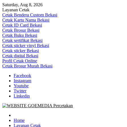
Skip
Saturday, Aug 8, 2026
to
Layanan Cetak
content
Cetak Bendera Custom Bekasi
Cetak Kartu Nama Bekasi
Cetak ID Card Bekasi
Cetak Brosur Bekasi
Cetak Buku Bekasi
Cetak sertifikat Bekasi
Cetak sticker vinyl Bekasi
Cetak sticker Bekasi
Cetak digital Bekasi
Profil Cetak Online
Cetak Brosur Murah Bekasi
Facebook
Instagram
Youtube
Twitter
Linkedin
Goe Media Percetakan | 0822-4439-5599 (Call/WA)
0822-4439-5599 (Call/WA) Percetakan jasa cetak banner buku yasin
invoice kartu nama label map nota spanduk stiker undangan
Home
pernikahan murah online 24 jam
Layanan Cetak