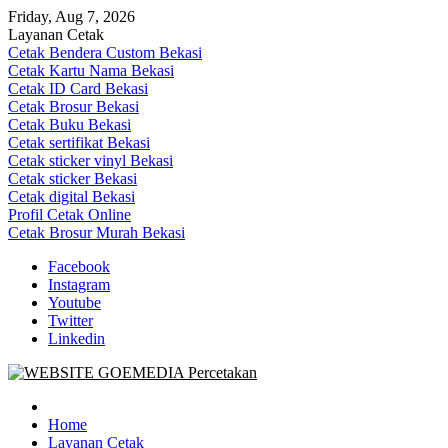
Skip
Friday, Aug 7, 2026
to
Layanan Cetak
content
Cetak Bendera Custom Bekasi
Cetak Kartu Nama Bekasi
Cetak ID Card Bekasi
Cetak Brosur Bekasi
Cetak Buku Bekasi
Cetak sertifikat Bekasi
Cetak sticker vinyl Bekasi
Cetak sticker Bekasi
Cetak digital Bekasi
Profil Cetak Online
Cetak Brosur Murah Bekasi
Facebook
Instagram
Youtube
Twitter
Linkedin
Goe Media Percetakan | 0822-4439-5599 (Call/WA)
0822-4439-5599 (Call/WA) Percetakan jasa cetak banner buku yasin
invoice kartu nama label map nota spanduk stiker undangan
Home
pernikahan murah online 24 jam
Layanan Cetak